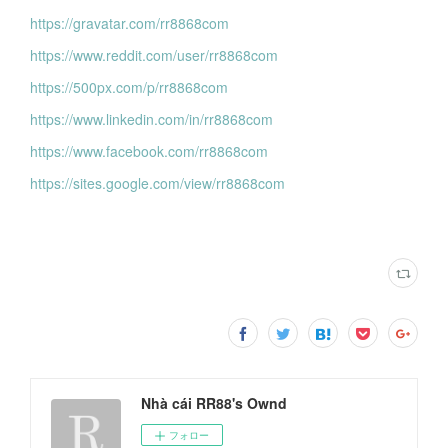
https://gravatar.com/rr8868com
https://www.reddit.com/user/rr8868com
https://500px.com/p/rr8868com
https://www.linkedin.com/in/rr8868com
https://www.facebook.com/rr8868com
https://sites.google.com/view/rr8868com
Nhà cái RR88's Ownd
フォロー