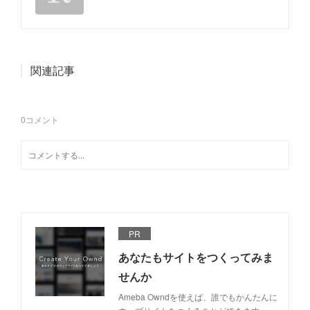
関連記事
0
コメント
PR
あなたもサイトをつくってみま
せんか
Ameba Owndを使えば、誰でもかんたんに