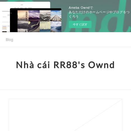
Ameba Owndで
あなただけのホームページやブログをつ
くろう
今すぐ試す
Blog
Nhà cái RR88's Ownd